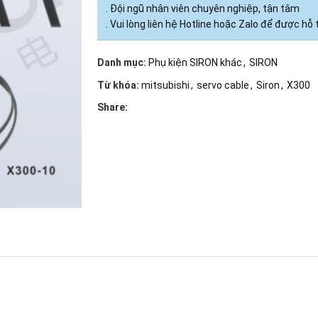
. Đội ngũ nhân viên chuyên nghiệp, tận tâm
. Vui lòng liên hệ Hotline hoặc Zalo để được hỗ 
Danh mục:
Phụ kiện SIRON khác
,
SIRON
Từ khóa:
mitsubishi
,
servo cable
,
Siron
,
X300
Share: