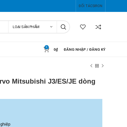
ĐỐI TÁC
SIRON
LOẠI SẢN PHẨM
0
0
₫
ĐĂNG NHẬP / ĐĂNG KÝ
rvo Mitsubishi J3/ES/JE dòng
nghiệp