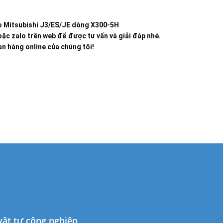
o Mitsubishi J3/ES/JE dòng X300-5H
ặc zalo trên web để được tư vấn và giải đáp nhé.
n hàng online của chúng tôi!
 vật tư công nghiệp