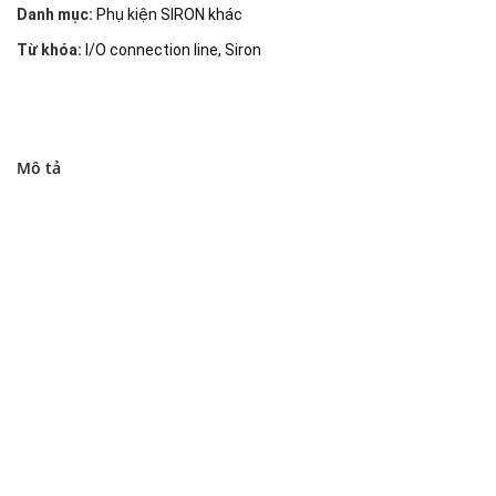
Danh mục:
Phụ kiện SIRON khác
Từ khóa:
I/O connection line
,
Siron
Mô tả