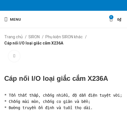
0
MENU
0
₫
Trang chủ
SIRON
Phụ kiện SIRON khác
Cáp nối I/O loại giắc cắm X236A
Click to enlarge
Cáp nối I/O loại giắc cắm X236A
* Tổn thất thấp, chống nhiễu, độ dẫn điện tuyệt vời;
* Chống mài mòn, chống co giãn và bền;
* Đường truyền ổn định và tuổi thọ dài.