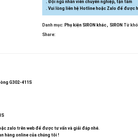
. Đội ngũ nhân viên chuyên nghiệp, tận tâm
. Vui lòng liên hệ Hotline hoặc Zalo để được h
Danh mục:
Phụ kiện SIRON khác
,
SIRON
Từ khó
Share:
dòng G302-411S
1S
ặc zalo trên web để được tư vấn và giải đáp nhé.
n hàng online của chúng tôi !