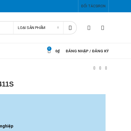
ĐỐI TÁC
SIRON
LOẠI SẢN PHẨM
0
0
₫
ĐĂNG NHẬP / ĐĂNG KÝ
411S
 nghiệp