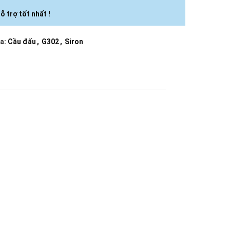
ỗ trợ tốt nhất !
a:
Cầu đấu
,
G302
,
Siron