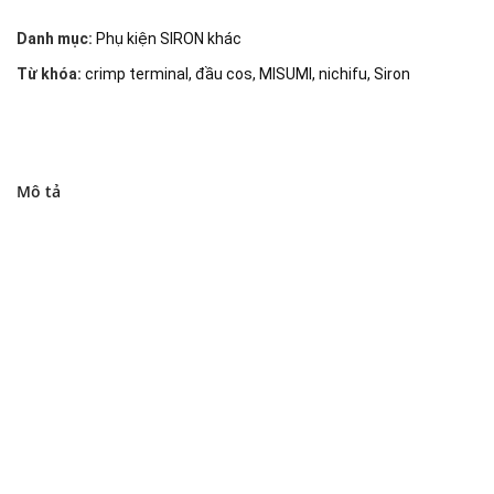
Danh mục:
Phụ kiện SIRON khác
Từ khóa:
crimp terminal
,
đầu cos
,
MISUMI
,
nichifu
,
Siron
Mô tả