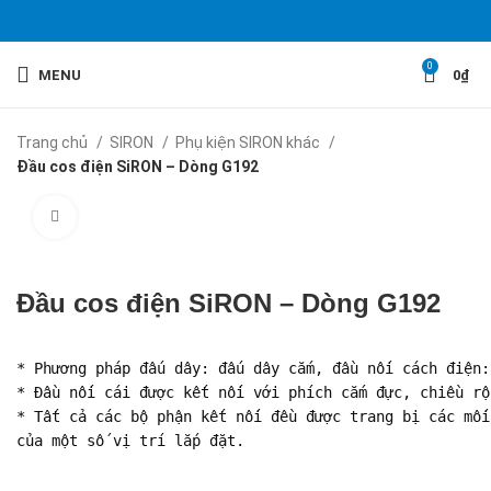
0
MENU
0
₫
Trang chủ
SIRON
Phụ kiện SIRON khác
Đầu cos điện SiRON – Dòng G192
Click to enlarge
Đầu cos điện SiRON – Dòng G192
* Phương pháp đấu dây: đấu dây cắm, đầu nối cách điện:
* Đầu nối cái được kết nối với phích cắm đực, chiều rộ
* Tất cả các bộ phận kết nối đều được trang bị các mối
của một số vị trí lắp đặt.