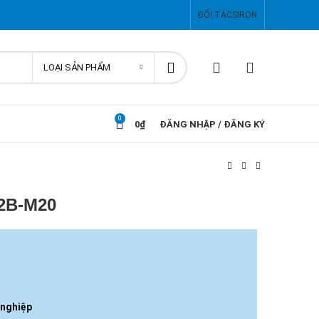
ĐỐI TÁC
SIRON
LOẠI SẢN PHẨM
0
0
₫
ĐĂNG NHẬP / ĐĂNG KÝ
-2B-M20
 nghiệp