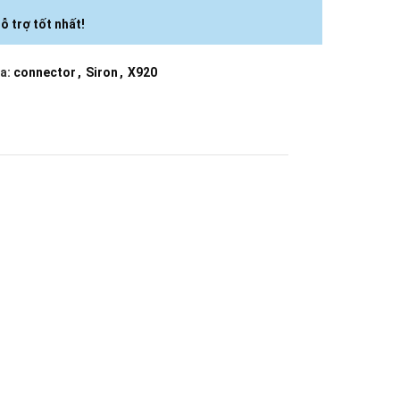
ỗ trợ tốt nhất!
a:
connector
,
Siron
,
X920