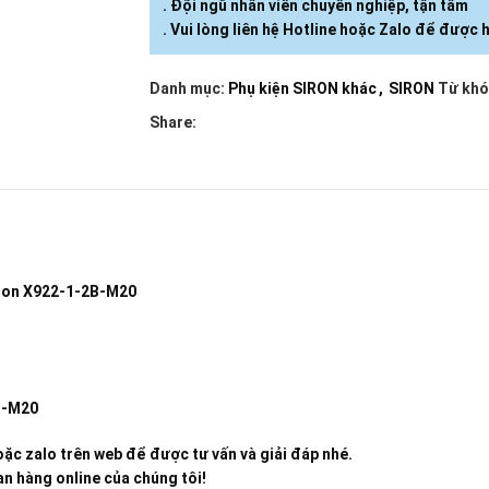
. Đội ngũ nhân viên chuyên nghiệp, tận tâm
. Vui lòng liên hệ Hotline hoặc Zalo để được h
Danh mục:
Phụ kiện SIRON khác
,
SIRON
Từ khó
Share:
iron X922-1-2B-M20
B-M20
ặc zalo trên web để được tư vấn và giải đáp nhé.
n hàng online của chúng tôi!