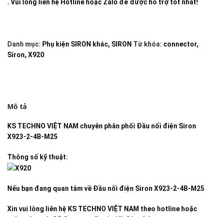
. Vui lòng liên hệ Hotline hoặc Zalo để được hỗ trợ tốt nhất!
Danh mục:
Phụ kiện SIRON khác
,
SIRON
Từ khóa:
connector
,
Siron
,
X920
Mô tả
KS TECHNO VIỆT NAM
chuyên phân phối
Đầu nối điện Siron
X923-2-4B-M25
Thông số kỹ thuật:
Nếu bạn đang quan tâm về
Đầu nối điện Siron X923-2-4B-M25
Xin vui lòng liên hệ KS TECHNO VIỆT NAM theo hotline hoặc