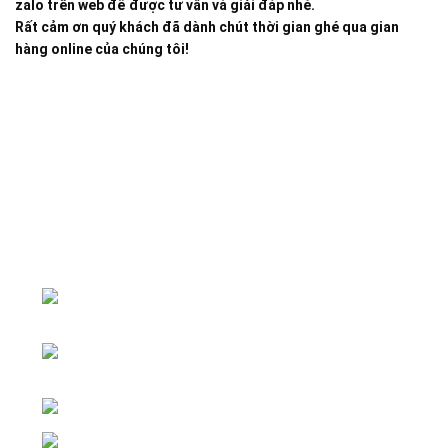
zalo trên web để được tư vấn và giải đáp nhé.
Rất cảm ơn quý khách đã dành chút thời gian ghé qua gian
hàng online của chúng tôi!
Đại lý phân phối linh kiện tự động hóa và vật tư công
nghiệp
ĐKKD: Số 15, Ngách 268/56/7 Ngọc
Thụy, Phường Bồ Đề, TP. Hà Nội
Văn phòng giao dịch: Số 59 Phố Gia
Thượng, Phường Bồ Đề, TP. Hà Nội
Liên hệ: 0866451088 / 0356092572
Email: kstechnovietnam@gmail.com