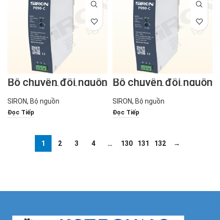
Bộ chuyển đổi nguồn
Bộ chuyển đổi nguồn
dạng Rail P090-12-C
dạng Rail P090-C
SIRON
,
Bộ nguồn
SIRON
,
Bộ nguồn
Đọc Tiếp
Đọc Tiếp
1
2
3
4
…
130
131
132
→