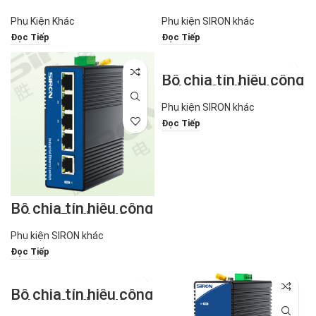
EtherCAT T391-3-1
nghiệp 16 cổng dòng
T380-14
Phụ Kiện Khác
Phụ kiện SIRON khác
Đọc Tiếp
Đọc Tiếp
Bộ chia tín hiệu công
nghiệp 8 cổng dòng
T380-3-C
Phụ kiện SIRON khác
Đọc Tiếp
Bộ chia tín hiệu công
nghiệp 5 cổng dòng
T380-2-C
Phụ kiện SIRON khác
Đọc Tiếp
Bộ chia tín hiệu công
nghiệp 8 cổng dòng
T380-3/T380-13