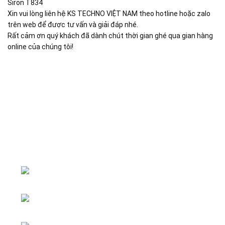
Siron T834
Xin vui lòng liên hệ KS TECHNO VIỆT NAM theo hotline hoặc zalo
trên web để được tư vấn và giải đáp nhé.
Rất cảm ơn quý khách đã dành chút thời gian ghé qua gian hàng
online của chúng tôi!
Đại lý phân phối linh kiện tự động hóa và vật tư công
nghiệp
ĐKKD: Số 15, Ngách 268/56/7 Ngọc Thụy,
Phường Bồ Đề, TP. Hà Nội
Văn phòng giao dịch: Số 59 Phố Gia
Thượng, Phường Bồ Đề, TP. Hà Nội