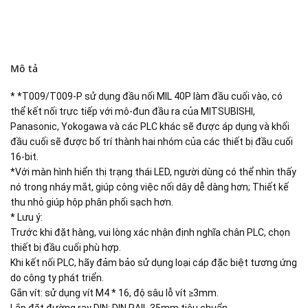
Mô tả
* *T009/T009-P sử dụng đầu nối MIL 40P làm đầu cuối vào, có
thể kết nối trực tiếp với mô-đun đầu ra của MITSUBISHI,
Panasonic, Yokogawa và các PLC khác sẽ được áp dụng và khối
đầu cuối sẽ được bố trí thành hai nhóm của các thiết bị đầu cuối
16-bit.
*Với màn hình hiển thị trạng thái LED, người dùng có thể nhìn thấy
nó trong nháy mắt, giúp công việc nối dây dễ dàng hơn; Thiết kế
thu nhỏ giúp hộp phân phối sạch hơn.
* Lưu ý:
Trước khi đặt hàng, vui lòng xác nhận định nghĩa chân PLC, chọn
thiết bị đầu cuối phù hợp.
Khi kết nối PLC, hãy đảm bảo sử dụng loại cáp đặc biệt tương ứng
do công ty phát triển.
Gắn vít: sử dụng vít M4 * 16, độ sâu lỗ vít ≥3mm.