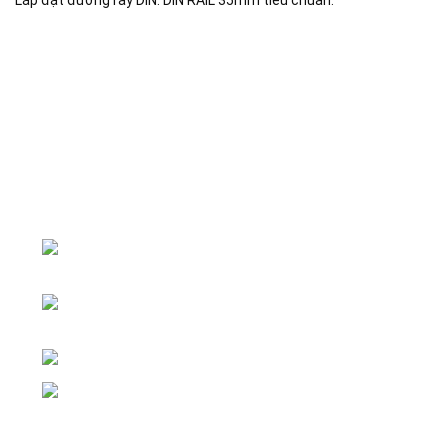
Lắp đặt đường ray DIN: DIN RAIL 35mm tiêu chuẩn.
Đại lý phân phối linh kiện tự động hóa và vật tư công
nghiệp
ĐKKD: Số 15, Ngách 268/56/7 Ngọc Thụy,
Phường Bồ Đề, TP. Hà Nội
Văn phòng giao dịch: Số 59 Phố Gia
Thượng, Phường Bồ Đề, TP. Hà Nội
Liên hệ: 0866451088 / 0356092572
Email: kstechnovietnam@gmail.com