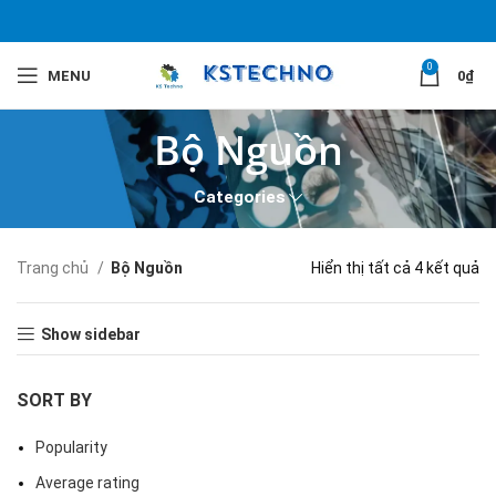
0
MENU
0
₫
Bộ Nguồn
Categories
Trang chủ
Bộ Nguồn
Hiển thị tất cả 4 kết quả
Show sidebar
SORT BY
Popularity
Average rating