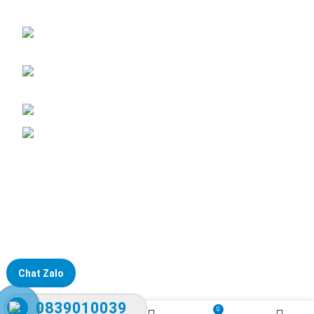
Đại lý phân phối linh kiện tự động hóa và vật tư công nghiệp
ĐKKD: Số 15, Ngách 268/56/7 Ngọc Thụy,
Phường Bồ Đề, TP. Hà Nội
Văn phòng giao dịch: Số 59 Phố Gia Thượng,
Phường Bồ Đề, TP. Hà Nội
Liên hệ: 0866451088 / 0356092572
Email: kstechnovietnam@gmail.com
Chat Zalo
0839010039
0