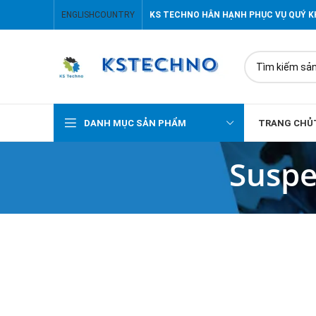
ENGLISH
COUNTRY
KS TECHNO HÂN HẠNH PHỤC VỤ QUÝ 
DANH MỤC SẢN PHẨM
TRANG CHỦ
Suspe
SUSPENDISSE QUAM AT
KITCHEN
VESTIBULUM