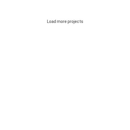
VENENATIS NAM PHASELLUS
LIGHTING
Load more projects