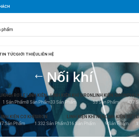
KHÁCH
TIN TỨC
GIỚI THIỆU
LIÊN HỆ
Nối khí
U
KHỐI RƠ LE
LINH KIỆN
LINH KIỆN KHÍ SIRON
LINH KIỆN SIRON
PHỤ 
1 Sản Phẩm
8 Sản Phẩm
33 Sản Phẩm
53 Sản Phẩm
437 
LINH KIỆN CƠ KHÍ
SIRON
LINH KIỆN KHÍ NÉN
LINH KIỆN SIẾT
L
37 Sản Phẩm
1.332 Sản Phẩm
316 Sản Phẩm
9 Sản Phẩm
1