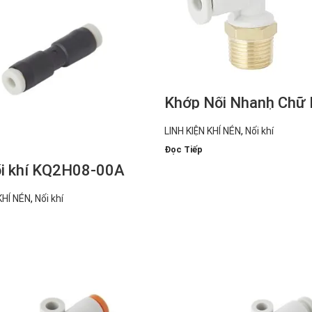
Khớp Nối Nhanh Chữ 
Seri Ren Ngoài (Có/K
Băng Keo) (KQ2L08-
LINH KIỆN KHÍ NÉN
,
Nối khí
Đọc Tiếp
ối khí KQ2H08-00A
KHÍ NÉN
,
Nối khí