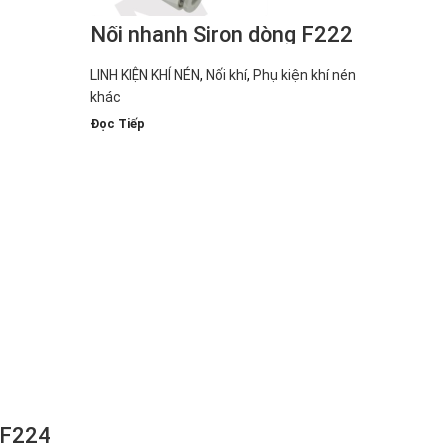
Nối nhanh Siron dòng F222
LINH KIỆN KHÍ NÉN
,
Nối khí
,
Phụ kiện khí nén
khác
Đọc Tiếp
 F224