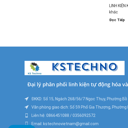
LINH KIỆN 
khác
Đọc Tiếp
Đại lý phân phối linh kiện tự động hóa v
ĐKKD: Số 15, Ngách 268/56/7 Ngọc Thụy, Phường Bồ Đ
Văn phòng giao dịch: Số 59 Phố Gia Thượng, Phường B
Liên hệ: 0866451088 / 0356092572
Email: kstechnovietnam@gmail.com