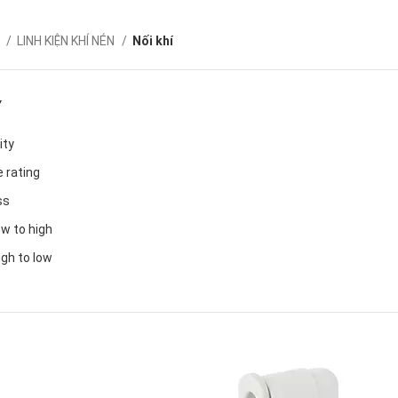
ủ
LINH KIỆN KHÍ NÉN
Nối khí
Y
ity
 rating
ss
ow to high
igh to low