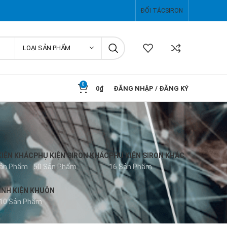
ĐỐI TÁC
SIRON
LOẠI SẢN PHẨM
0
0
₫
ĐĂNG NHẬP / ĐĂNG KÝ
KIỆN KHÁC
PHỤ KIỆN SIRON KHÁC
PHỤ KIÊN SIRON KHÁC
Sản Phẩm
50 Sản Phẩm
16 Sản Phẩm
INH KIỆN KHUÔN
10 Sản Phẩm