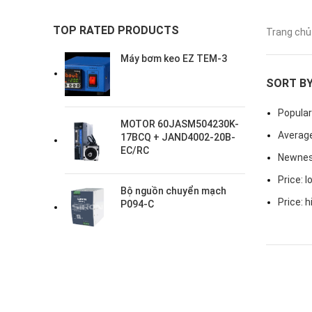
TOP RATED PRODUCTS
Trang ch
Máy bơm keo EZ TEM-3
SORT B
Popular
MOTOR 60JASM504230K-
Average
17BCQ + JAND4002-20B-
EC/RC
Newne
Price: l
Bộ nguồn chuyển mạch
Price: h
P094-C