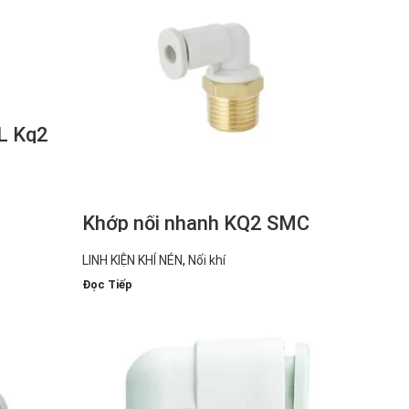
L Kq2
hông Có
01AS)
Khớp nối nhanh KQ2 SMC
LINH KIỆN KHÍ NÉN
,
Nối khí
Đọc Tiếp