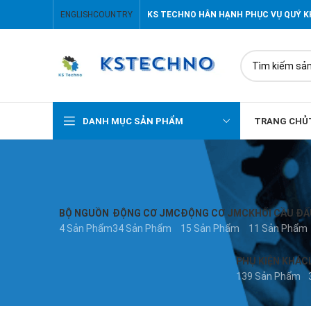
ENGLISH
COUNTRY
KS TECHNO HÂN HẠNH PHỤC VỤ QUÝ 
DANH MỤC SẢN PHẨM
TRANG CHỦ
BỘ NGUỒN
ĐỘNG CƠ JMC
ĐỘNG CƠ JMC
KHỐI CẦU ĐẤ
4 Sản Phẩm
34 Sản Phẩm
15 Sản Phẩm
11 Sản Phẩm
PHỤ KIỆN KHÁC
139 Sản Phẩm