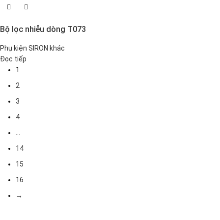
Bộ lọc nhiễu dòng T073
Phụ kiện SIRON khác
Đọc tiếp
1
2
3
4
…
14
15
16
→