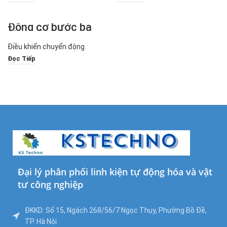
Động cơ bước ba
pha 1,2° 86mm
SiRon Dòng M271-
Điều khiển chuyển động
86
Đọc Tiếp
Đại lý phân phối linh kiện tự động hóa và vật
tư công nghiệp
ĐKKD: Số 15, Ngách 268/56/7 Ngọc Thụy, Phường Bồ Đề,
TP. Hà Nội