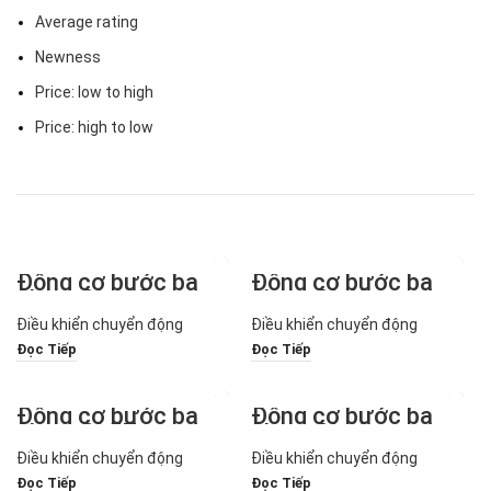
Average rating
Newness
Price: low to high
Price: high to low
Động cơ bước ba
Động cơ bước ba
pha 1,2° 110mm
pha 1,2° 42mm
SiRon Dòng M271-
SiRon Dòng M271-
Điều khiển chuyển động
Điều khiển chuyển động
110
42
Đọc Tiếp
Đọc Tiếp
Động cơ bước ba
Động cơ bước ba
pha 1,2° 57mm
pha 1,2° 60mm
SiRon Dòng M271-
SiRon Dòng M271-
Điều khiển chuyển động
Điều khiển chuyển động
57
60
Đọc Tiếp
Đọc Tiếp