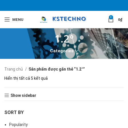
0
MENU
0
₫
1.2°
Categories
Trang chủ
Sản phẩm được gắn thẻ “1.2°”
Hiển thị tất cả 5 kết quả
Show sidebar
SORT BY
Popularity