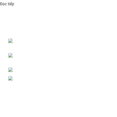
Đọc tiếp
Đại lý phân phối linh kiện tự động hóa và vật tư công nghiệp
ĐKKD: Số 15, Ngách 268/56/7 Ngọc Thụy,
Phường Bồ Đề, TP. Hà Nội
Văn phòng giao dịch: Số 59 Phố Gia Thượng,
Phường Bồ Đề, TP. Hà Nội
Liên hệ: 0866451088 / 0356092572
Email: kstechnovietnam@gmail.com