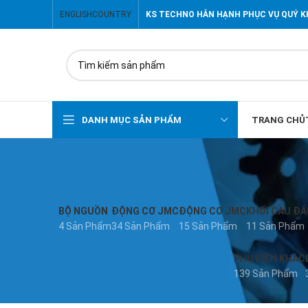
ENGLISH
COUNTRY
KS TECHNO HÂN HẠNH PHỤC VỤ QUÝ 
DANH MỤC SẢN PHẨM
TRANG CHỦ
BỘ NGUỒN
ĐỘNG CƠ JMC
ĐỘNG CƠ JMC
KHỐI CẦU ĐẤ
4 Sản Phẩm
34 Sản Phẩm
15 Sản Phẩm
11 Sản Phẩm
PHỤ KIỆN KHÁC
139 Sản Phẩm