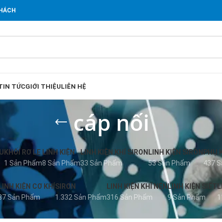
KHÁCH
TIN TỨC
GIỚI THIỆU
LIÊN HỆ
cáp nối
U
KHỐI RƠ LE
LINH KIỆN
LINH KIỆN KHÍ SIRON
LINH KIỆN SIRON
PHỤ 
1 Sản Phẩm
8 Sản Phẩm
33 Sản Phẩm
53 Sản Phẩm
437 
LINH KIỆN CƠ KHÍ
SIRON
LINH KIỆN KHÍ NÉN
LINH KIỆN SIẾT
L
37 Sản Phẩm
1.332 Sản Phẩm
316 Sản Phẩm
9 Sản Phẩm
1