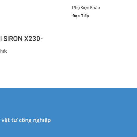
SHI
2(3)-1000
Phụ Kiện Khác
Đọc Tiếp
i SiRON X230-
3000
Khác
à vật tư công nghiệp