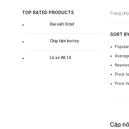
TOP RATED PRODUCTS
Trang ch
Đai siết Orbit
SORT B
Chip tiện korloy
Popular
Average
Lò xo WL14
Newne
Price: l
Price: h
Cáp nố