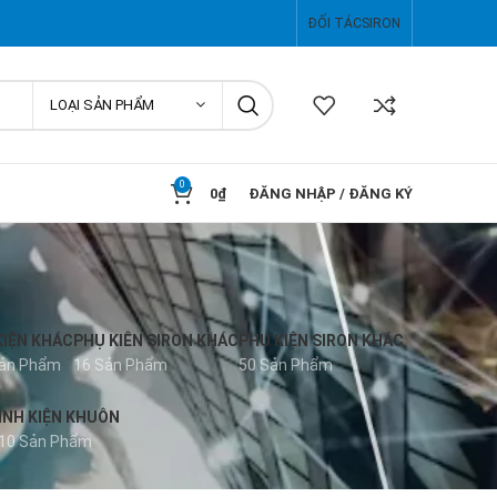
ĐỐI TÁC
SIRON
LOẠI SẢN PHẨM
0
0
₫
ĐĂNG NHẬP / ĐĂNG KÝ
KIỆN KHÁC
PHỤ KIÊN SIRON KHÁC
PHỤ KIỆN SIRON KHÁC
Sản Phẩm
16 Sản Phẩm
50 Sản Phẩm
INH KIỆN KHUÔN
10 Sản Phẩm