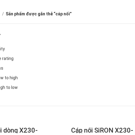
ủ
Sản phẩm được gắn thẻ “cáp nối”
Y
ity
 rating
ss
ow to high
igh to low
i dòng X230-
Cáp nối SiRON X230-