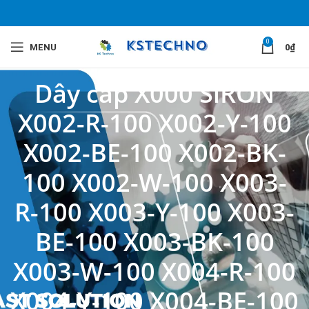
0
MENU
0
₫
Dây cáp X000 SiRON
X002-R-100 X002-Y-100
X002-BE-100 X002-BK-
100 X002-W-100 X003-
R-100 X003-Y-100 X003-
BE-100 X003-BK-100
X003-W-100 X004-R-100
X004-Y-100 X004-BE-100