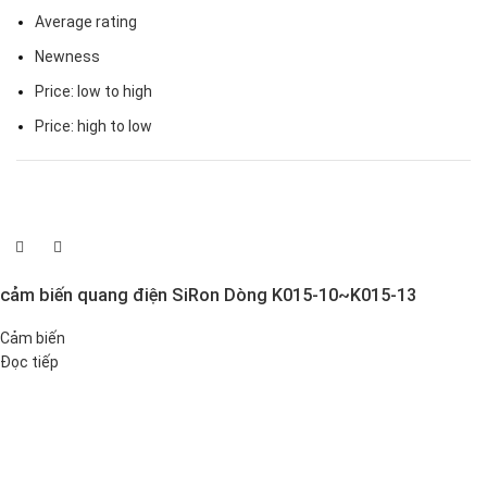
Average rating
Newness
Price: low to high
Price: high to low
cảm biến quang điện SiRon Dòng K015-10~K015-13
Cảm biến
Đọc tiếp
Đại lý phân phối linh kiện tự động hóa và vật tư công nghiệp