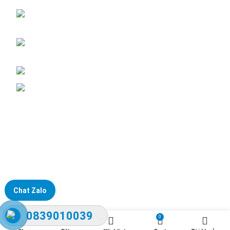
ĐKKD: Số 15, Ngách 268/56/7 Ngọc Thụy,
Phường Bồ Đề, TP. Hà Nội
Văn phòng giao dịch: Số 59 Phố Gia Thượng,
Phường Bồ Đề, TP. Hà Nội
Liên hệ: 0866451088 / 0356092572
Email: kstechnovietnam@gmail.com
Chat Zalo
0839010039
0