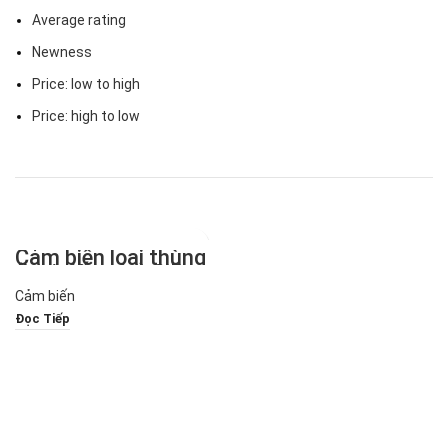
Average rating
Newness
Price: low to high
Price: high to low
Cảm biến loại thùng
(loại tiếp xúc) SiRon
Dòng K018
Cảm biến
Đọc Tiếp