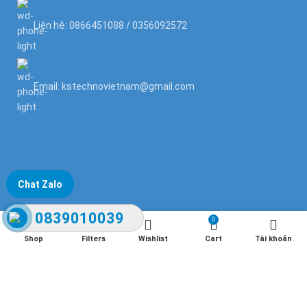
Liên hệ: 0866451088 / 0356092572
Email: kstechnovietnam@gmail.com
Chat Zalo
0839010039
0
Shop
Filters
Wishlist
Cart
Tài khoản