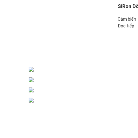
SiRon D
Cảm biến
Đọc tiếp
Đại lý phân phối linh kiện tự động hóa và vật tư công 
ĐKKD: Số 15, Ngách 268/56/7 Ngọc Th
Văn phòng giao dịch: Số 59 Phố Gia 
Liên hệ: 0866451088 / 0356092572
Email: kstechnovietnam@gmail.com