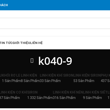
KHÁCH
TIN TỨC
GIỚI THIỆU
LIÊN HỆ
k040-9
U
KHỐI RƠ LE
LINH KIỆN
LINH KIỆN KHÍ SIRON
LINH KIỆN SIRON
PHỤ 
1 Sản Phẩm
8 Sản Phẩm
33 Sản Phẩm
53 Sản Phẩm
437 
LINH KIỆN CƠ KHÍ
SIRON
LINH KIỆN KHÍ NÉN
LINH KIỆN SIẾT
L
37 Sản Phẩm
1.332 Sản Phẩm
316 Sản Phẩm
9 Sản Phẩm
1