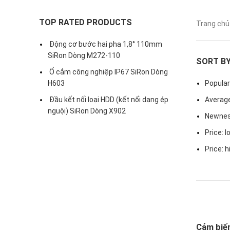
TOP RATED PRODUCTS
Trang ch
Động cơ bước hai pha 1,8° 110mm
SiRon Dòng M272-110
SORT B
Ổ cắm công nghiệp IP67 SiRon Dòng
H603
Popular
Đầu kết nối loại HDD (kết nối dạng ép
Average
nguội) SiRon Dòng X902
Newne
Price: l
Price: h
Cảm biến