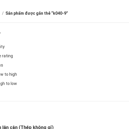
ủ
Sản phẩm được gắn thẻ “k040-9”
Y
ity
 rating
ss
ow to high
igh to low
 lân cận (Thép không gỉ)