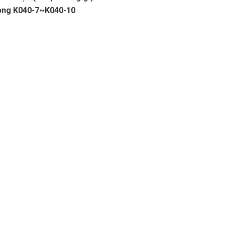
òng K040-7~K040-10
nghiệp
ụy, Phường Bồ Đề, TP. Hà Nội
Thượng, Phường Bồ Đề, TP. Hà Nội