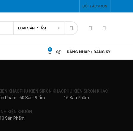
ĐỐI TÁC
SIRON
LOẠI SẢN PHẨM
0
0
₫
ĐĂNG NHẬP / ĐĂNG KÝ
KIỆN KHÁC
PHỤ KIỆN SIRON KHÁC
PHỤ KIÊN SIRON KHÁC
Sản Phẩm
50 Sản Phẩm
16 Sản Phẩm
INH KIỆN KHUÔN
10 Sản Phẩm