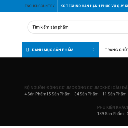
ENGLISH
COUNTRY
KS TECHNO HÂN HẠNH PHỤC VỤ QUÝ 
DANH MỤC SẢN PHẨM
TRANG CHỦ
BỘ NGUỒN
ĐỘNG CƠ JMC
ĐỘNG CƠ JMC
KHỐI CẦU ĐẤ
4 Sản Phẩm
15 Sản Phẩm
34 Sản Phẩm
11 Sản Phẩm
PHỤ KIỆN KHÁC
139 Sản Phẩm