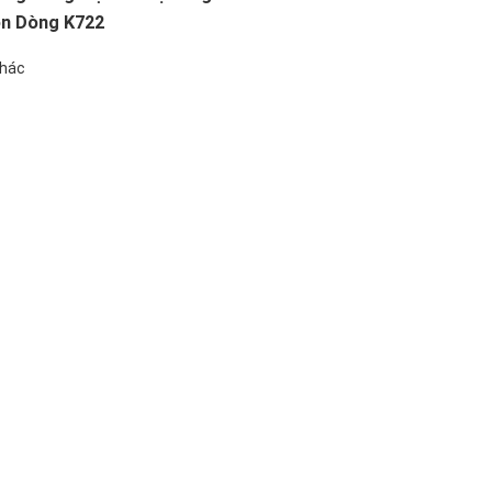
on Dòng K722
khác
nghiệp
ụy, Phường Bồ Đề, TP. Hà Nội
Thượng, Phường Bồ Đề, TP. Hà Nội