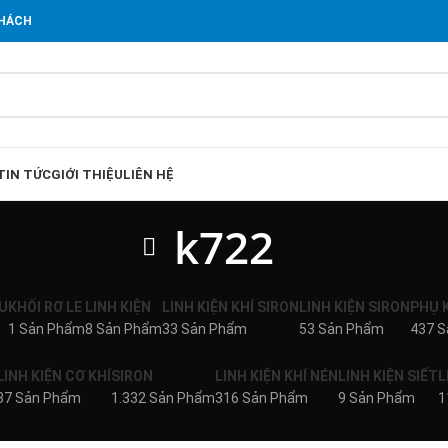
KHÁCH
TIN TỨC
GIỚI THIỆU
LIÊN HỆ
k722
U
KHỐI RƠ LE
LINH KIỆN
LINH KIỆN KHÍ SIRON
LINH KIỆN SIRON
PHỤ 
1 Sản Phẩm
8 Sản Phẩm
33 Sản Phẩm
53 Sản Phẩm
437 
LINH KIỆN CƠ KHÍ
SIRON
LINH KIỆN KHÍ NÉN
LINH KIỆN SIẾT
L
37 Sản Phẩm
1.332 Sản Phẩm
316 Sản Phẩm
9 Sản Phẩm
1