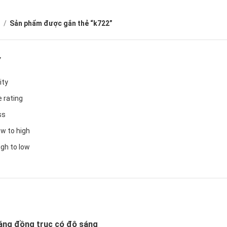
ủ
Sản phẩm được gắn thẻ “k722”
Y
ity
 rating
ss
ow to high
igh to low
áng đồng trục có độ sáng