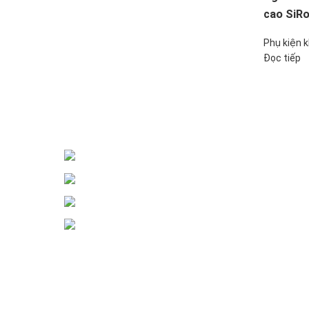
cao SiR
Phụ kiện 
Đọc tiếp
Đại lý phân phối linh kiện tự động hóa và vật tư công 
ĐKKD: Số 15, Ngách 268/56/7 Ngọc Th
Văn phòng giao dịch: Số 59 Phố Gia 
Liên hệ: 0866451088 / 0356092572
Email: kstechnovietnam@gmail.com