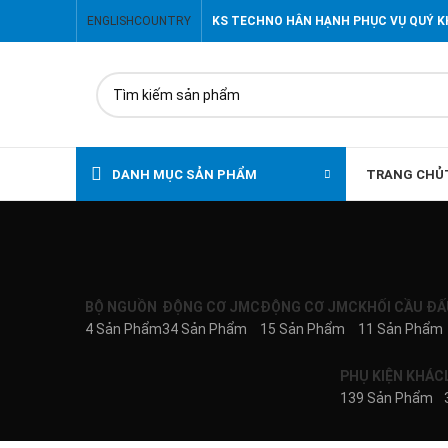
ENGLISH
COUNTRY
KS TECHNO HÂN HẠNH PHỤC VỤ QUÝ 
DANH MỤC SẢN PHẨM
TRANG CHỦ
BỘ NGUỒN
ĐỘNG CƠ JMC
ĐỘNG CƠ JMC
KHỐI CẦU ĐẤ
4 Sản Phẩm
34 Sản Phẩm
15 Sản Phẩm
11 Sản Phẩm
PHỤ KIỆN KHÁC
139 Sản Phẩm