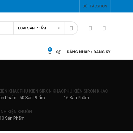
ĐỐI TÁC
SIRON
LOẠI SẢN PHẨM
0
0
₫
ĐĂNG NHẬP / ĐĂNG KÝ
KIỆN KHÁC
PHỤ KIỆN SIRON KHÁC
PHỤ KIÊN SIRON KHÁC
Sản Phẩm
50 Sản Phẩm
16 Sản Phẩm
INH KIỆN KHUÔN
10 Sản Phẩm