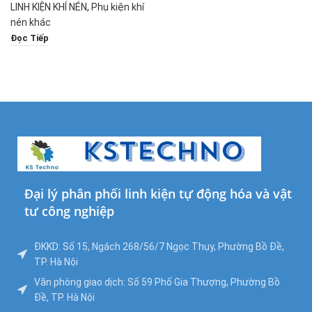
Lắp Trực Tiếp, D-
LINH KIỆN KHÍ NÉN
,
Phụ kiện khí
M9N (V) / D-M9P
(V) / D-M9B (V) (D-
nén khác
M9B)
Đọc Tiếp
Đại lý phân phối linh kiện tự động hóa và vật
tư công nghiệp
ĐKKD: Số 15, Ngách 268/56/7 Ngọc Thụy, Phường Bồ Đề,
TP. Hà Nội
Văn phòng giao dịch: Số 59 Phố Gia Thượng, Phường Bồ
Đề, TP. Hà Nội