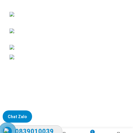
Đại lý phân phối linh kiện tự động hóa và vật tư công nghiệp
ĐKKD: Số 15, Ngách 268/56/7 Ngọc Thụy,
Phường Bồ Đề, TP. Hà Nội
Văn phòng giao dịch: Số 59 Phố Gia Thượng,
Phường Bồ Đề, TP. Hà Nội
Liên hệ: 0866451088 / 0356092572
Email: kstechnovietnam@gmail.com
Chat Zalo
0839010039
0