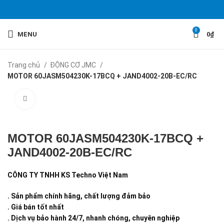
0
MENU
0
₫
Trang chủ
ĐỘNG CƠ JMC
MOTOR 60JASM504230K-17BCQ + JAND4002-20B-EC/RC
Click to enlarge
MOTOR 60JASM504230K-17BCQ +
JAND4002-20B-EC/RC
CÔNG TY TNHH KS Techno Việt Nam
. Sản phẩm chính hãng, chất lượng đảm bảo
. Giá bán tốt nhất
. Dịch vụ bảo hành 24/7, nhanh chóng, chuyên nghiệp