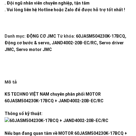
. Đội ngũ nhân viên chuyên nghiệp, tận tâm
. Vui lòng liên hệ Hotline hoặc Zalo để được hỗ trợ tốt nhất !
Danh mục:
ĐỘNG CƠ JMC
Từ khóa:
60JASM504230K-17BCQ
,
Động cơ bước & servo
,
JAND4002-20B-EC/RC
,
Servo driver
JMC
,
Servo motor JMC
Mô tả
KS TECHNO VIỆT NAM
chuyên phân phối
MOTOR
60JASM504230K-17BCQ + JAND4002-20B-EC/RC
Thông số kỹ thuật:
Nếu bạn đang quan tâm về
MOTOR 60JASM504230K-17BCQ +