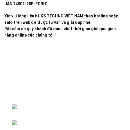
JAND4002-20B-EC/RC
Xin vui lòng liên hệ KS TECHNO VIỆT NAM theo hotline hoặc
zalo trên web để được tư vấn và giải đáp nhé.
Rất cảm ơn quý khách đã dành chút thời gian ghé qua gian
hàng online của chúng tôi !
Đại lý phân phối linh kiện tự động hóa và vật tư công
nghiệp
ĐKKD: Số 15, Ngách 268/56/7 Ngọc
Thụy, Phường Bồ Đề, TP. Hà Nội
Văn phòng giao dịch: Số 59 Phố Gia