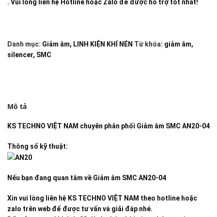
. Vui lòng liên hệ Hotline hoặc Zalo để được hỗ trợ tốt nhất!
Danh mục:
Giảm âm
,
LINH KIỆN KHÍ NÉN
Từ khóa:
giảm âm
,
silencer
,
SMC
Mô tả
KS TECHNO VIỆT NAM
chuyên phân phối
Giảm âm SMC AN20-04
Thông số kỹ thuật:
Nếu bạn đang quan tâm về
Giảm âm SMC AN20-04
Xin vui lòng liên hệ KS TECHNO VIỆT NAM theo hotline hoặc
zalo trên web để được tư vấn và giải đáp nhé.