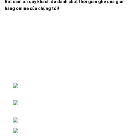
Rất cảm ơn quý khách đã dành chút thời gian ghé qua gian
hàng online của chúng tôi!
Đại lý phân phối linh kiện tự động hóa và vật tư công
nghiệp
ĐKKD: Số 15, Ngách 268/56/7 Ngọc
Thụy, Phường Bồ Đề, TP. Hà Nội
Văn phòng giao dịch: Số 59 Phố Gia
Thượng, Phường Bồ Đề, TP. Hà Nội
Liên hệ: 0866451088 / 0356092572
Email: kstechnovietnam@gmail.com