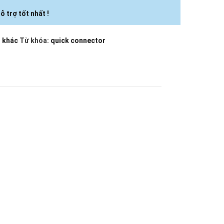
ỗ trợ tốt nhất !
n khác
Từ khóa:
quick connector