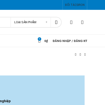
ĐỐI TÁC
SIRON
LOẠI SẢN PHẨM
0
0
₫
ĐĂNG NHẬP / ĐĂNG KÝ
 nghiệp