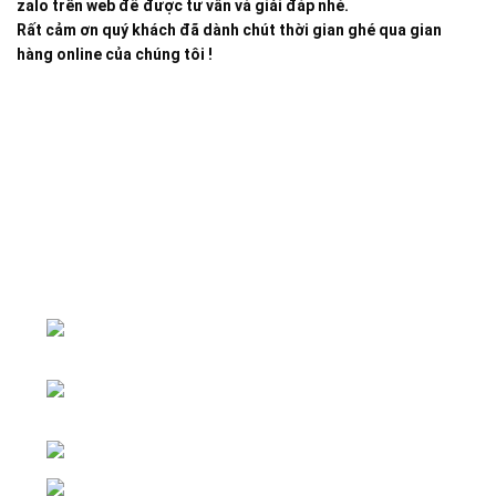
zalo trên web để được tư vấn và giải đáp nhé.
Rất cảm ơn quý khách đã dành chút thời gian ghé qua gian
hàng online của chúng tôi !
Đại lý phân phối linh kiện tự động hóa và vật tư công
nghiệp
ĐKKD: Số 15, Ngách 268/56/7 Ngọc
Thụy, Phường Bồ Đề, TP. Hà Nội
Văn phòng giao dịch: Số 59 Phố Gia
Thượng, Phường Bồ Đề, TP. Hà Nội
Liên hệ: 0866451088 / 0356092572
Email: kstechnovietnam@gmail.com