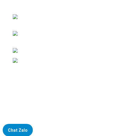
nghiệp
ĐKKD: Số 15, Ngách 268/56/7 Ngọc Thụy,
Phường Bồ Đề, TP. Hà Nội
Văn phòng giao dịch: Số 59 Phố Gia
Thượng, Phường Bồ Đề, TP. Hà Nội
Liên hệ: 0866451088 / 0356092572
Email: kstechnovietnam@gmail.com
Chat Zalo