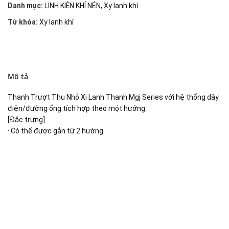
Danh mục:
LINH KIỆN KHÍ NÉN
,
Xy lanh khí
Từ khóa:
Xy lanh khí
Mô tả
Thanh Trượt Thu Nhỏ Xi Lanh Thanh Mgj Series với hệ thống dây
điện/đường ống tích hợp theo một hướng.
[Đặc trưng]
· Có thể được gắn từ 2 hướng.
Đại lý phân phối linh kiện tự động hóa và vật tư công