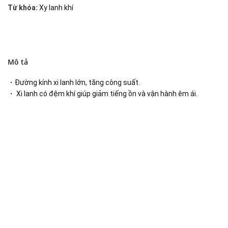
Từ khóa:
Xy lanh khí
Mô tả
・Đường kính xi lanh lớn, tăng công suất.
・ Xi lanh có đệm khí giúp giảm tiếng ồn và vận hành êm ái.
Đại lý phân phối linh kiện tự động hóa và vật tư công
nghiệp