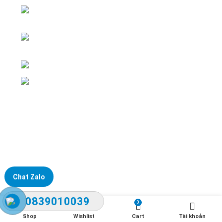
ĐKKD: Số 15, Ngách 268/56/7 Ngọc Thụy,
Phường Bồ Đề, TP. Hà Nội
Văn phòng giao dịch: Số 59 Phố Gia
Thượng, Phường Bồ Đề, TP. Hà Nội
Liên hệ: 0866451088 / 0356092572
Email: kstechnovietnam@gmail.com
Chat Zalo
0839010039
0
Shop
Wishlist
Cart
Tài khoản