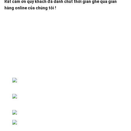
Rất cảm ơn quý khách đã dành chút thời gian ghé qua gian
hàng online của chúng tôi !
Đại lý phân phối linh kiện tự động hóa và vật tư công
nghiệp
ĐKKD: Số 15, Ngách 268/56/7 Ngọc
Thụy, Phường Bồ Đề, TP. Hà Nội
Văn phòng giao dịch: Số 59 Phố Gia
Thượng, Phường Bồ Đề, TP. Hà Nội
Liên hệ: 0866451088 / 0356092572
Email: kstechnovietnam@gmail.com