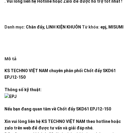
. Vui lòng liên hệ Hotline hoặc Zalo để được hỗ trợ tốt nhất !
Danh mục:
Chân đẩy
,
LINH KIỆN KHUÔN
Từ khóa:
epj
,
MISUMI
Mô tả
KS TECHNO VIỆT NAM
chuyên phân phối
Chốt đẩy SKD61
EPJ12-150
Thông số kỹ thuật:
Nếu bạn đang quan tâm về
Chốt đẩy SKD61 EPJ12-150
Xin vui lòng liên hệ KS TECHNO VIỆT NAM theo hotline hoặc
zalo trên web để được tư vấn và giải đáp nhé.