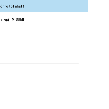
ỗ trợ tốt nhất !
a:
epj
,
MISUMI