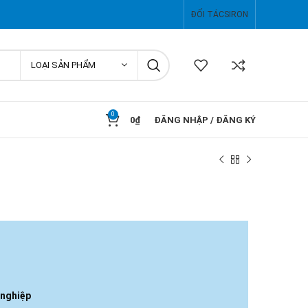
ĐỐI TÁC
SIRON
LOẠI SẢN PHẨM
0
0
₫
ĐĂNG NHẬP / ĐĂNG KÝ
0
 nghiệp