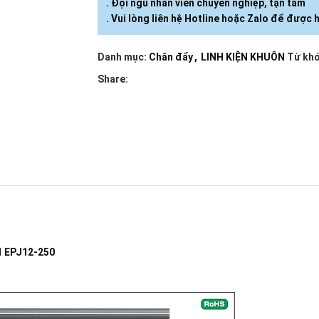
. Đội ngũ nhân viên chuyên nghiệp, tận tâm
. Vui lòng liên hệ Hotline hoặc Zalo để được h
Danh mục:
Chân đẩy
,
LINH KIỆN KHUÔN
Từ khó
Share:
1 EPJ12-250