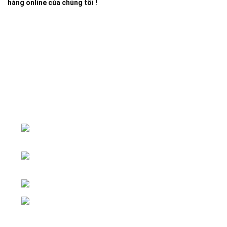
hàng online của chúng tôi !
Đại lý phân phối linh kiện tự động hóa và vật tư công
nghiệp
ĐKKD: Số 15, Ngách 268/56/7 Ngọc
Thụy, Phường Bồ Đề, TP. Hà Nội
Văn phòng giao dịch: Số 59 Phố Gia
Thượng, Phường Bồ Đề, TP. Hà Nội
Liên hệ: 0866451088 / 0356092572
Email: kstechnovietnam@gmail.com