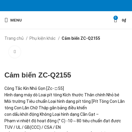
0
MENU
0
₫
Trang chủ
Phụ kiện khác
Cảm biến ZC-Q2155
Click to enlarge
Cảm biến ZC-Q2155
Công Tắc Kín Nhỏ Gọn [Zc- □ 55]
Hình dạng máy dò Loại pít tông Kích thước Thân chính Nhỏ bé
Môi trường Tiêu chuẩn Loại hình dạng pít tông [Pít Tông Con Lăn
tông Con Lăn Chữ Thập gắn bảng điều khiển
con dấu khởi động Không Loại hình dạng Cần Gạt –
Phạm vi nhiệt độ hoạt động (° C) -10～80 tiêu chuẩn đạt được
TUV / UL / GB(CCC) / CSA / EN