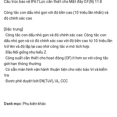
Cấu trúc bảo vệ IP67 Lực cần thiết cho Mặt đẩy O.F.(N) 11.8
Công tắc con dấu nhỏ gọn với độ bền cao (10 triệu lần nhấn) và
độ chính xác cao
[Đặc trưng]
· Công tắc con dấu nhỏ gọn và độ chính xác cao: Công tắc con
dấu nhỏ gọn và có độ chính xác cao với độ bền cao từ 10 triệu lần
trở lên và độ lặp lại cao nhờ công tắc vi mô tích hợp.
· Đầu Nối giống như kiểu Z.
· Công suất cần thiết cho hoạt động (OF) ít hơn so với công tắc
giới hạn thông thường.
· Có sẵn màn hình vận hành thuận tiện cho việc bảo trì và kiểm
tra.
· Được phê duyệt bởi EN(TüV), UL, CCC.
Danh mục:
Phụ kiện khác