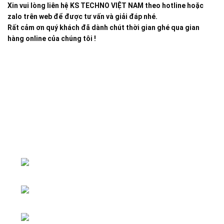
Xin vui lòng liên hệ KS TECHNO VIỆT NAM theo hotline hoặc
zalo trên web để được tư vấn và giải đáp nhé.
Rất cảm ơn quý khách đã dành chút thời gian ghé qua gian
hàng online của chúng tôi !
Đại lý phân phối linh kiện tự động hóa và vật tư công
nghiệp
ĐKKD: Số 15, Ngách 268/56/7 Ngọc
Thụy, Phường Bồ Đề, TP. Hà Nội
Văn phòng giao dịch: Số 59 Phố Gia
Thượng, Phường Bồ Đề, TP. Hà Nội
Liên hệ: 0866451088 / 0356092572