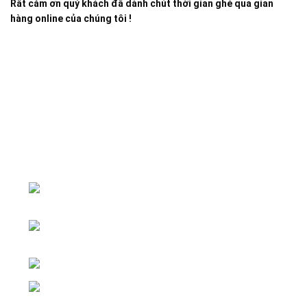
Rất cảm ơn quý khách đã dành chút thời gian ghé qua gian
hàng online của chúng tôi !
Đại lý phân phối linh kiện tự động hóa và vật tư công
nghiệp
ĐKKD: Số 15, Ngách 268/56/7 Ngọc
Thụy, Phường Bồ Đề, TP. Hà Nội
Văn phòng giao dịch: Số 59 Phố Gia
Thượng, Phường Bồ Đề, TP. Hà Nội
Liên hệ: 0866451088 / 0356092572
Email: kstechnovietnam@gmail.com