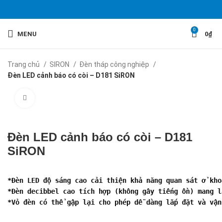
0
MENU
0
₫
Trang chủ
SIRON
Đèn tháp công nghiệp
Đèn LED cảnh báo có còi – D181 SiRON
Click to enlarge
Đèn LED cảnh báo có còi – D181
SiRON
*Đèn LED độ sáng cao cải thiện khả năng quan sát ở kho
*Đèn decibbel cao tích hợp (không gây tiếng ồn) mang l
*Vỏ đèn có thể gập lại cho phép dễ dàng lắp đặt và vận