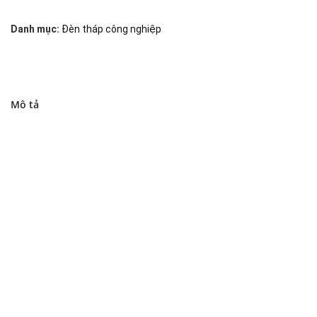
Danh mục:
Đèn tháp công nghiệp
Mô tả
Đại lý phân phối linh kiện tự động hóa và vật tư công