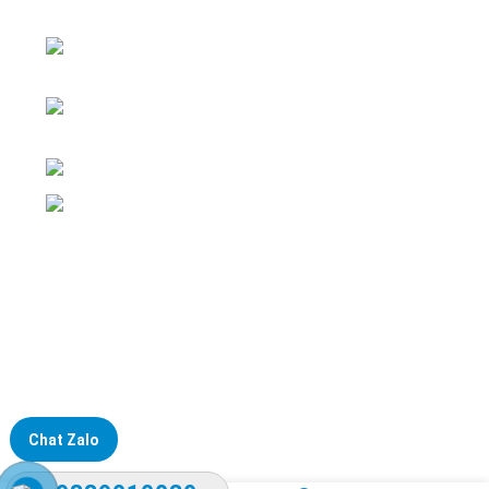
nghiệp
ĐKKD: Số 15, Ngách 268/56/7 Ngọc Thụy,
Phường Bồ Đề, TP. Hà Nội
Văn phòng giao dịch: Số 59 Phố Gia
Thượng, Phường Bồ Đề, TP. Hà Nội
Liên hệ: 0866451088 / 0356092572
Email: kstechnovietnam@gmail.com
Chat Zalo