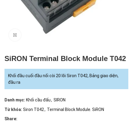
Click to enlarge
SiRON Terminal Block Module T042
Khối đầu cuối đầu nối còi 20 lõi Siron T042, Bảng giao diện,
đầu ra
Danh mục:
Khối cầu đấu
,
SIRON
Từ khóa:
Siron T042
,
Terminal Block Module. SiRON
Share: