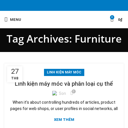
0
MENU
0
₫
Tag Archives: Furniture
27
LINH KIỆN MÁY MÓC
TH8
Linh kiện máy móc và phân loại cụ thể
0
Son
When it’s about controlling hundreds of articles, product
pages for web shops, or user profiles in social networks, all
XEM THÊM