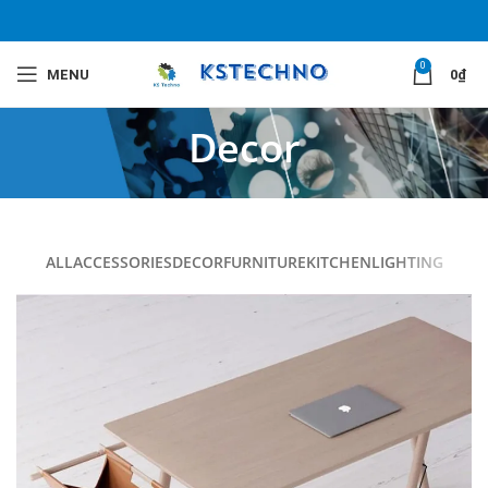
0
MENU
0
₫
Decor
ALL
ACCESSORIES
DECOR
FURNITURE
KITCHEN
LIGHTING