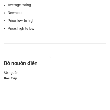
Average rating
Newness
Price: low to high
Price: high to low
Bộ nguồn điện
chuyển đổi SiRon
Dòng P01
Bộ nguồn
Đọc Tiếp