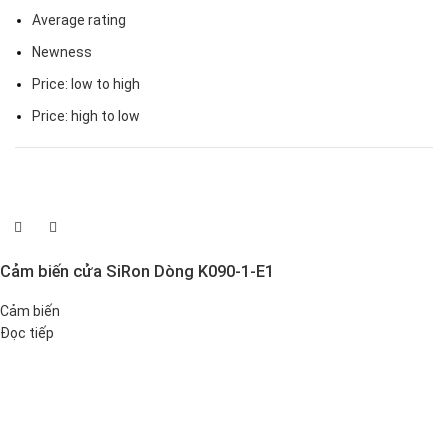
Average rating
Newness
Price: low to high
Price: high to low
Cảm biến cửa SiRon Dòng K090-1-E1
Cảm biến
Đọc tiếp
Đại lý phân phối linh kiện tự động hóa và vật tư công nghiệp