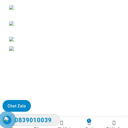
ĐKKD: Số 15, Ngách 268/56/7 Ngọc Thụy,
Phường Bồ Đề, TP. Hà Nội
Văn phòng giao dịch: Số 59 Phố Gia Thượng,
Phường Bồ Đề, TP. Hà Nội
Liên hệ: 0866451088 / 0356092572
Email: kstechnovietnam@gmail.com
Chat Zalo
0839010039
0