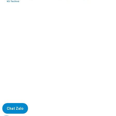
Đại lý phân phối linh kiện tự động hóa và vật tư công nghiệp
ĐKKD: Số 15, Ngách 268/56/7 Ngọc Thụy, Phường Bồ Đề, TP.
Hà Nội
Văn phòng giao dịch: Số 59 Phố Gia Thượng, Phường Bồ Đề,
TP. Hà Nội
Liên hệ: 0866451088 / 0356092572
Email: kstechnovietnam@gmail.com
Chat Zalo