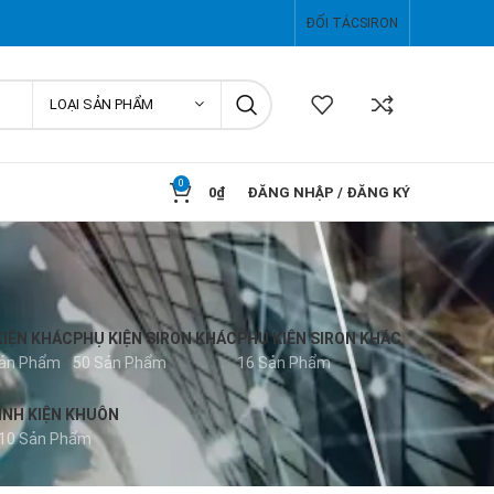
ĐỐI TÁC
SIRON
LOẠI SẢN PHẨM
0
0
₫
ĐĂNG NHẬP / ĐĂNG KÝ
KIỆN KHÁC
PHỤ KIỆN SIRON KHÁC
PHỤ KIÊN SIRON KHÁC
Sản Phẩm
50 Sản Phẩm
16 Sản Phẩm
INH KIỆN KHUÔN
10 Sản Phẩm