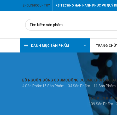
ENGLISH
COUNTRY
KS TECHNO HÂN HẠNH PHỤC VỤ QUÝ 
DANH MỤC SẢN PHẨM
TRANG CHỦ
BỘ NGUỒN
ĐỘNG CƠ JMC
ĐỘNG CƠ JMC
KHỐI CẦU ĐẤ
4 Sản Phẩm
15 Sản Phẩm
34 Sản Phẩm
11 Sản Phẩm
PHỤ KIỆN KHÁC
139 Sản Phẩm