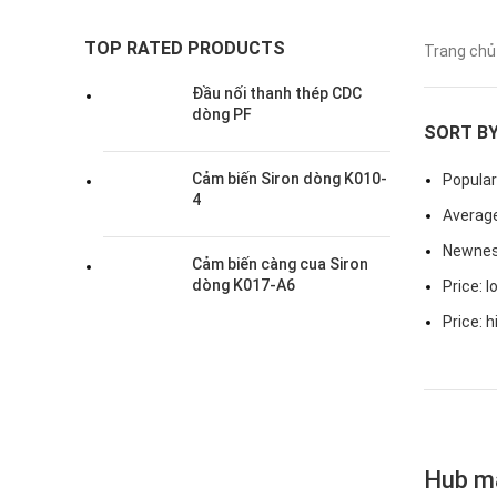
TOP RATED PRODUCTS
Trang ch
Đầu nối thanh thép CDC
dòng PF
SORT B
Cảm biến Siron dòng K010-
Popular
4
Average
Newne
Cảm biến càng cua Siron
dòng K017-A6
Price: l
Price: h
Hub m