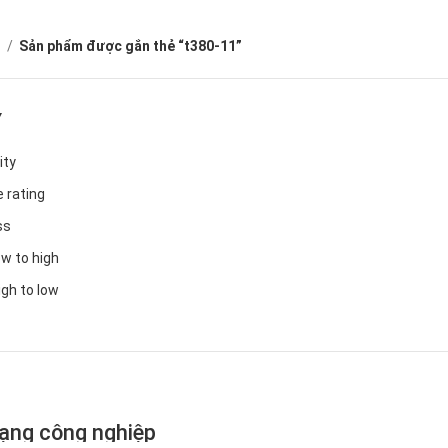
ủ
Sản phẩm được gắn thẻ “t380-11”
Y
ity
 rating
ss
ow to high
igh to low
ạng công nghiệp