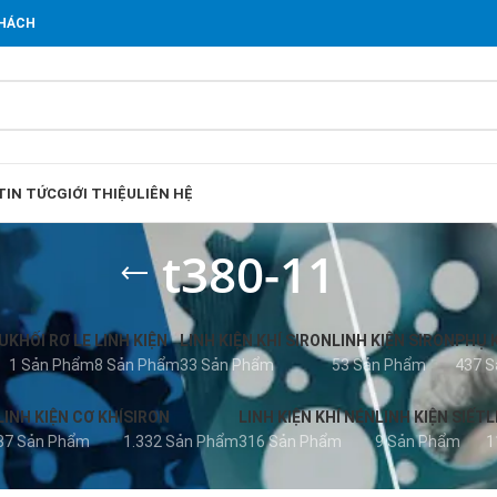
KHÁCH
TIN TỨC
GIỚI THIỆU
LIÊN HỆ
t380-11
U
KHỐI RƠ LE
LINH KIỆN
LINH KIỆN KHÍ SIRON
LINH KIỆN SIRON
PHỤ 
1 Sản Phẩm
8 Sản Phẩm
33 Sản Phẩm
53 Sản Phẩm
437 
LINH KIỆN CƠ KHÍ
SIRON
LINH KIỆN KHÍ NÉN
LINH KIỆN SIẾT
L
37 Sản Phẩm
1.332 Sản Phẩm
316 Sản Phẩm
9 Sản Phẩm
1