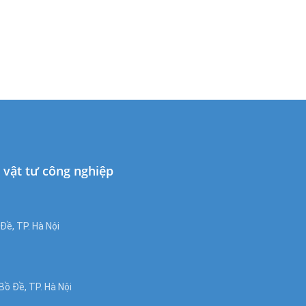
 dòng T380
à vật tư công nghiệp
ề, TP. Hà Nội
ồ Đề, TP. Hà Nội