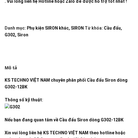
. Vui lòng liên hệ Hotline hoặc Zalo để được hỗ trợ tốt nhất !
Danh mục:
Phụ kiện SIRON khác
,
SIRON
Từ khóa:
Cầu đấu
,
G302
,
Siron
Mô tả
KS TECHNO VIỆT NAM
chuyên phân phối
Cầu đấu Siron dòng
G302-12BK
Thông số kỹ thuật:
Nếu bạn đang quan tâm về
Cầu đấu Siron dòng G302-12BK
Xin vui lòng liên hệ KS TECHNO VIỆT NAM theo hotline hoặc