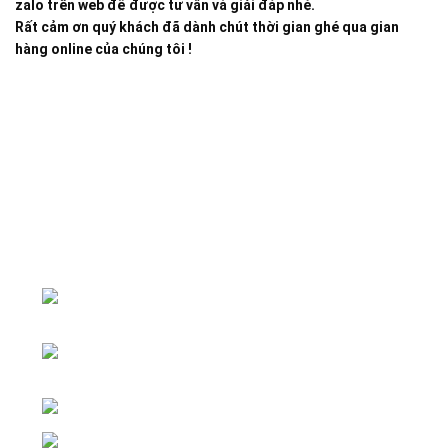
zalo trên web để được tư vấn và giải đáp nhé.
Rất cảm ơn quý khách đã dành chút thời gian ghé qua gian
hàng online của chúng tôi !
Đại lý phân phối linh kiện tự động hóa và vật tư công
nghiệp
ĐKKD: Số 15, Ngách 268/56/7 Ngọc
Thụy, Phường Bồ Đề, TP. Hà Nội
Văn phòng giao dịch: Số 59 Phố Gia
Thượng, Phường Bồ Đề, TP. Hà Nội
Liên hệ: 0866451088 / 0356092572
Email: kstechnovietnam@gmail.com