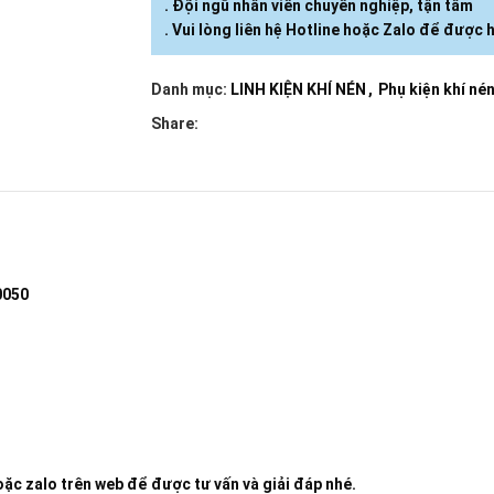
. Đội ngũ nhân viên chuyên nghiệp, tận tâm
. Vui lòng liên hệ Hotline hoặc Zalo để được h
Danh mục:
LINH KIỆN KHÍ NÉN
,
Phụ kiện khí né
Share:
0050
ặc zalo trên web để được tư vấn và giải đáp nhé.