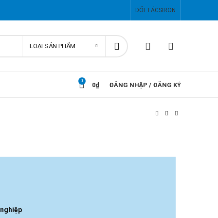
ĐỐI TÁC
SIRON
LOẠI SẢN PHẨM
0
0
₫
ĐĂNG NHẬP / ĐĂNG KÝ
 nghiệp