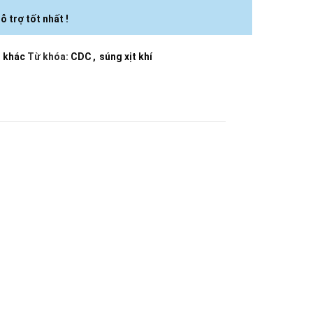
ỗ trợ tốt nhất !
n khác
Từ khóa:
CDC
,
súng xịt khí