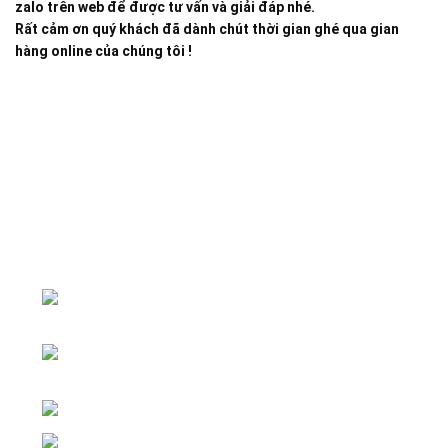
zalo trên web để được tư vấn và giải đáp nhé.
Rất cảm ơn quý khách đã dành chút thời gian ghé qua gian
hàng online của chúng tôi !
Đại lý phân phối linh kiện tự động hóa và vật tư công
nghiệp
ĐKKD: Số 15, Ngách 268/56/7 Ngọc
Thụy, Phường Bồ Đề, TP. Hà Nội
Văn phòng giao dịch: Số 59 Phố Gia
Thượng, Phường Bồ Đề, TP. Hà Nội
Liên hệ: 0866451088 / 0356092572
Email: kstechnovietnam@gmail.com