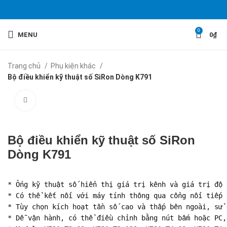
0
MENU
0
₫
Trang chủ
Phụ kiện khác
Bộ điều khiển kỹ thuật số SiRon Dòng K791
Click to enlarge
Bộ điều khiển kỹ thuật số SiRon
Dòng K791
* Ống kỹ thuật số hiển thị giá trị kênh và giá trị độ 
* Có thể kết nối với máy tính thông qua cổng nối tiếp 
* Tùy chọn kích hoạt tần số cao và thấp bên ngoài, sử 
* Dễ vận hành, có thể điều chỉnh bằng nút bấm hoặc PC,