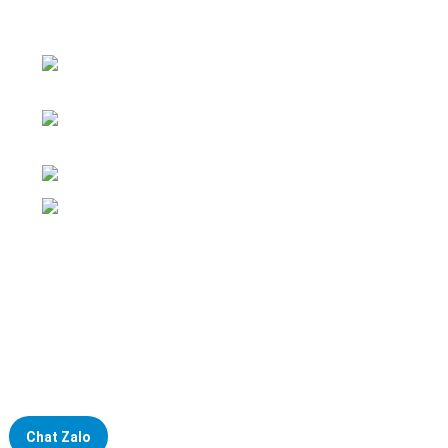
Đại lý phân phối linh kiện tự động hóa và vật tư công
nghiệp
ĐKKD: Số 15, Ngách 268/56/7 Ngọc Thụy,
Phường Bồ Đề, TP. Hà Nội
Văn phòng giao dịch: Số 59 Phố Gia
Thượng, Phường Bồ Đề, TP. Hà Nội
Liên hệ: 0866451088 / 0356092572
Email: kstechnovietnam@gmail.com
Chat Zalo