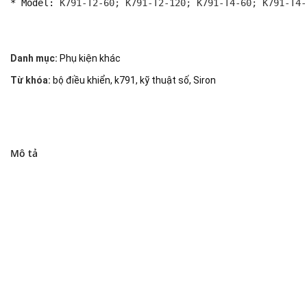
* Model: 
K791-T2-60; K791-T2-120; K791-T4-60; K791-T4-
Danh mục:
Phụ kiện khác
Từ khóa:
bộ điều khiển
,
k791
,
kỹ thuật số
,
Siron
Mô tả