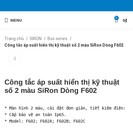
0
MENU
0
₫
Trang chủ
SIRON
Box series
Công tắc áp suất hiển thị kỹ thuật số 2 màu SiRon Dòng F602
Click to enlarge
Công tắc áp suất hiển thị kỹ thuật
số 2 màu SiRon Dòng F602
* Màn hình 2 màu, cài đặt đơn giản, tiết kiệm điện: 

* Cấp bảo vệ an toàn Ip65.

* Model: F602; F602A; F602B; F602C