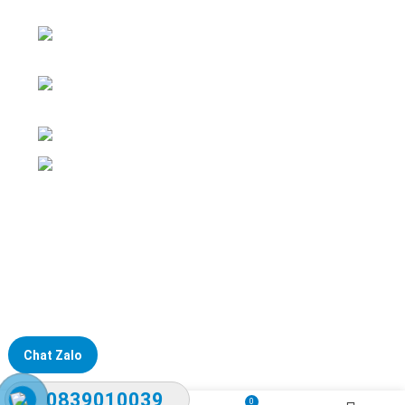
ĐKKD: Số 15, Ngách 268/56/7 Ngọc Thụy,
Phường Bồ Đề, TP. Hà Nội
Văn phòng giao dịch: Số 59 Phố Gia
Thượng, Phường Bồ Đề, TP. Hà Nội
Liên hệ: 0866451088 / 0356092572
Email: kstechnovietnam@gmail.com
Chat Zalo
0839010039
0