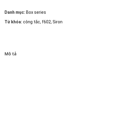
Danh mục:
Box series
Từ khóa:
công tắc
,
f602
,
Siron
Mô tả
Đại lý phân phối linh kiện tự động hóa và vật tư công
nghiệp