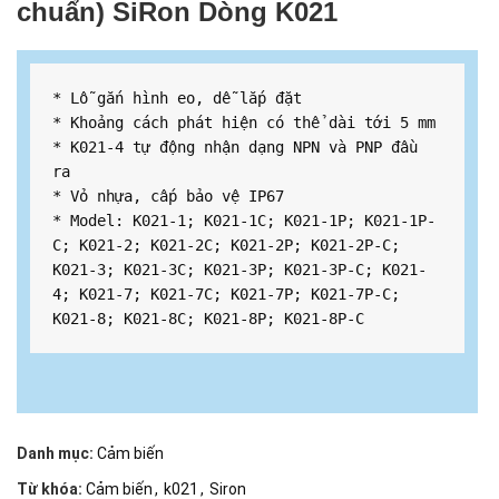
chuẩn) SiRon Dòng K021
* Lỗ gắn hình eo, dễ lắp đặt

* Khoảng cách phát hiện có thể dài tới 5 mm

* K021-4 tự động nhận dạng NPN và PNP đầu 
ra

* Vỏ nhựa, cấp bảo vệ IP67

* Model: K021-1; K021-1C; K021-1P; K021-1P-
C; K021-2; K021-2C; K021-2P; K021-2P-C; 
K021-3; K021-3C; K021-3P; K021-3P-C; K021-
4; K021-7; K021-7C; K021-7P; K021-7P-C; 
K021-8; K021-8C; K021-8P; K021-8P-C
Danh mục:
Cảm biến
Từ khóa:
Cảm biến
,
k021
,
Siron